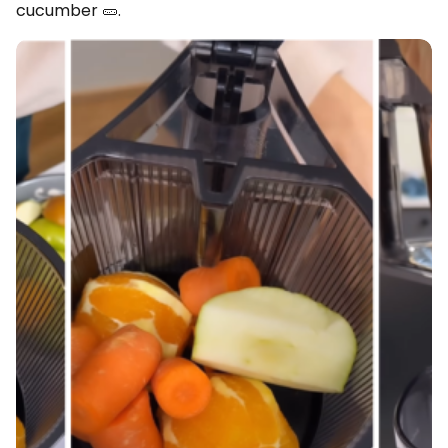
cucumber 🥒.