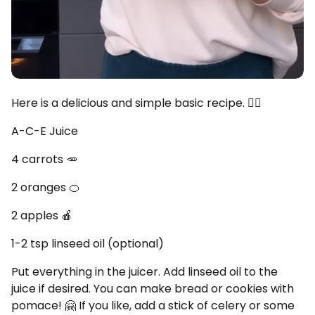
Here is a delicious and simple basic recipe. 👇🏻
A-C-E Juice
4 carrots 🥕
2 oranges 🍊
2 apples 🍎
1-2 tsp linseed oil (optional)
Put everything in the juicer. Add linseed oil to the
juice if desired. You can make bread or cookies with
pomace! 🤗 If you like, add a stick of celery or some