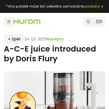
*Více položek může být odesláno samostatně.
produkty
0
Zpět
24. 03. 2025
Recepty
A-C-E juice introduced
by Doris Flury