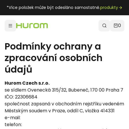
*Více položek může být odesláno samostatně.
produkty
0
Podmínky ochrany a
zpracování osobních
údajů
Hurom Czech s.r.o.
se sídlem Ovenecká 315/32, Bubeneč, 170 00 Praha 7
IČO: 22306684
společnost zapsaná v obchodním rejstříku vedeném
Městským soudem v Praze, oddíl C, vložka 414331
e-mail:
telefon: