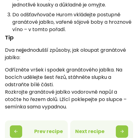
jednotlivé kousky a důkladně je omyjte.
Do odšťavňovače Hurom vkládejte postupně
granátové jablko, vařené sójové boby a hroznové
víno – v tomto pořadí.
Tip
Dva nejjednodušší způsoby, jak oloupat granátové
jablko:
Odřízněte vršek i spodek granátového jablka. Na
bocích udělejte šest řezů, stáhněte slupku a
odstraňte bílé části.
Rozkrojte granátové jablko vodorovně napůl a
otočte ho řezem dolů. Lžící poklepejte po slupce –
semínka sama vypadnou.
Prev recipe
Next recipe