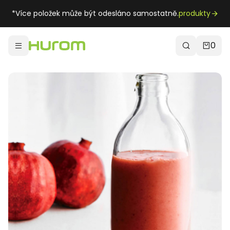
*Více položek může být odesláno samostatně.
produkty
0