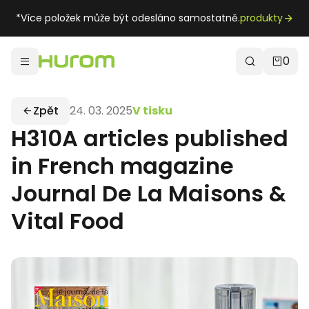
*Více položek může být odesláno samostatně.
produkty
0
Zpět
24. 03. 2025
V tisku
H310A articles published
in French magazine
Journal De La Maisons &
Vital Food