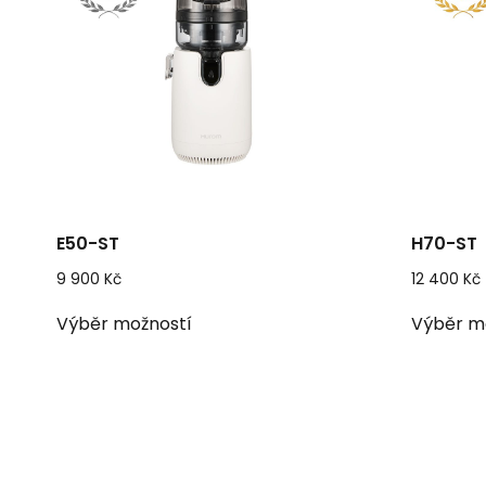
E50-ST
H70-ST
9 900
Kč
12 400
Kč
Tento
Výběr možností
Výběr m
produkt
má
více
variant.
Možnosti
lze