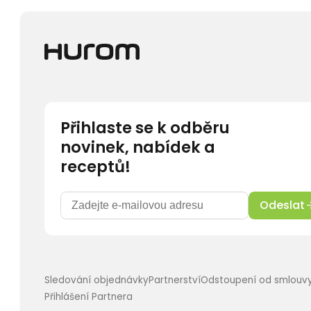
vybrat
na
stránce
produktu
Přihlaste se k odběru
novinek, nabídek a
receptů!
Odeslat
Sledování objednávky
Partnerství
Odstoupení od smlouv
Přihlášení Partnera