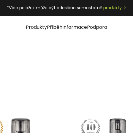
*Více položek může být odesláno samostatně.
produkty
Produkty
Příběh
Informace
Podpora