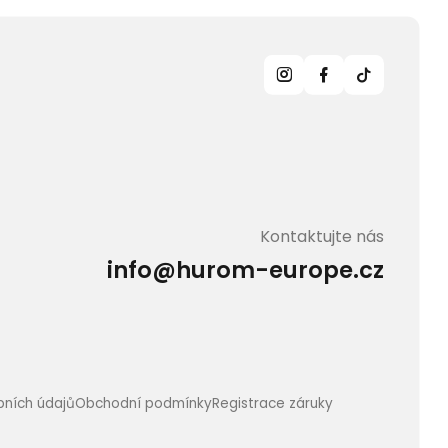
u
Kontaktujte nás
info@hurom-europe.cz
bních údajů
Obchodní podmínky
Registrace záruky