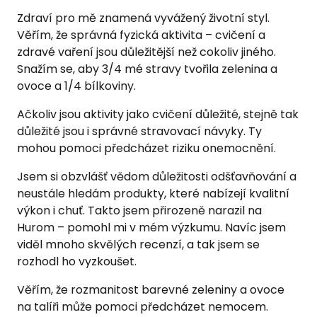
Zdraví pro mě znamená vyvážený životní styl.
Věřím, že správná fyzická aktivita – cvičení a
zdravé vaření jsou důležitější než cokoliv jiného.
Snažím se, aby 3/4 mé stravy tvořila zelenina a
ovoce a 1/4 bílkoviny.
Ačkoliv jsou aktivity jako cvičení důležité, stejně tak
důležité jsou i správné stravovací návyky. Ty
mohou pomoci předcházet riziku onemocnění.
Jsem si obzvlášť vědom důležitosti odšťavňování a
neustále hledám produkty, které nabízejí kvalitní
výkon i chuť. Takto jsem přirozeně narazil na
Hurom – pomohl mi v mém výzkumu. Navíc jsem
viděl mnoho skvělých recenzí, a tak jsem se
rozhodl ho vyzkoušet.
Věřím, že rozmanitost barevné zeleniny a ovoce
na talíři může pomoci předcházet nemocem.