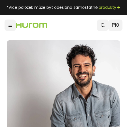
*Více položek může být odesláno samostatně.
produkty
0