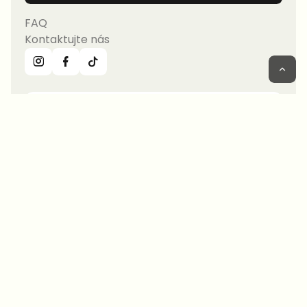
FAQ
Kontaktujte nás
Přihlaste se k odběru novinek,
nabídek a receptů!
Odeslat
Kontaktujte nás
info@hurom-europe.cz
Sledování objednávky
Partnerství
Odstoupení od smlouvy
Doprava a vrácení