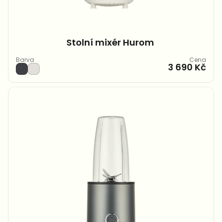
Stolní mixér Hurom ​
Barva
Cena
3 690 Kč