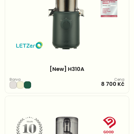
[New] H310A
Barva
Cena
8 700 Kč