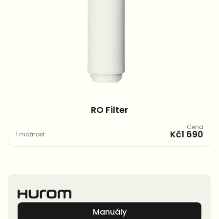
RO Filter​
Cena
Kč1 690
1 možnost
Manuály