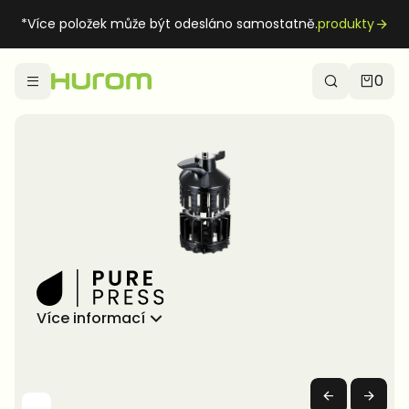
*Více položek může být odesláno samostatně.
produkty
0
Více informací