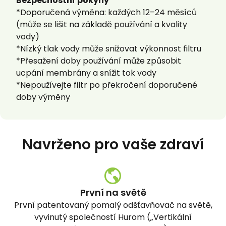
Bezpečnostní
pokyny
​
*
Doporučená
výměna
:
každých
12–24
měsíců
(
může
se
lišit
na
základě
používání
a
kvality
vody
)
*
Nízký
tlak
vody
může
snižovat
výkonnost
filtru
​
*
Přesažení
doby
používání
může
způsobit
ucpání
membrány
a
snížit
tok
vody
​
*
Nepoužívejte
filtr
po
překročení
doporučené
doby
výměny
Navrženo pro vaše zdraví
První na světě
První patentovaný pomalý odšťavňovač na světě,
N
vyvinutý společností Hurom („Vertikální