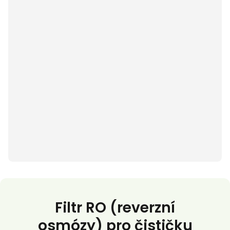
Skladem > 5 kusů
RO
Filter​
množství
Přidat do košíku
Platba a doprava
Doporučený produktu
Filtr RO (reverzní
osmózy) pro čističku