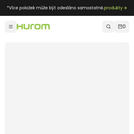
*Více položek může být odesláno samostatně.
produkty
0